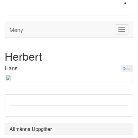
Meny
Toggle
navigati
Herbert
Hans
Dela!
Allmänna Uppgifter