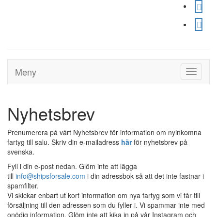
Meny
Toggle
navigati
Nyhetsbrev
Prenumerera på vårt Nyhetsbrev för information om nyinkomna
fartyg till salu. Skriv din e-mailadress
här
för nyhetsbrev på
svenska.
Fyll i din e-post nedan. Glöm inte att lägga
till
info@shipsforsale.com
i din adressbok så att det inte fastnar i
spamfilter.
Vi skickar enbart ut kort information om nya fartyg som vi får till
försäljning till den adressen som du fyller i. Vi spammar inte med
onödig information. Glöm inte att kika in på vår Instagram och