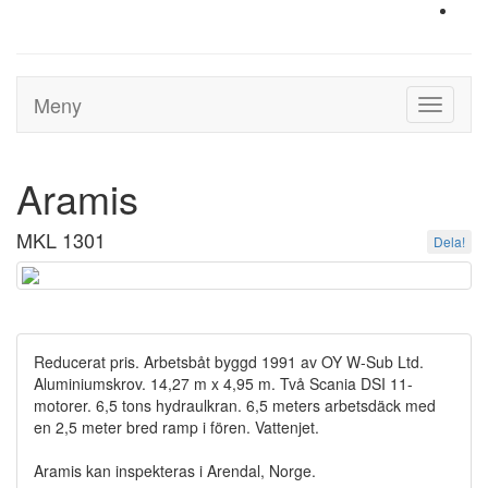
Meny
Toggle
navigati
Aramis
MKL 1301
Dela!
Reducerat pris. Arbetsbåt byggd 1991 av OY W-Sub Ltd.
Aluminiumskrov. 14,27 m x 4,95 m. Två Scania DSI 11-
motorer. 6,5 tons hydraulkran. 6,5 meters arbetsdäck med
en 2,5 meter bred ramp i fören. Vattenjet.
Aramis kan inspekteras i Arendal, Norge.