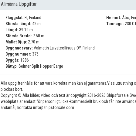
Allmänna Uppgifter
Flaggstat:
FI, Finland
Hemort:
Åbo, Fin
Största längd:
42 m
Tonnage:
230 GT
Längd:
39.19 m
Största Bredd:
7.50 m
Mallat Djup:
2.70 m
Byggnadsvarv:
Valmetin Laivateollisuus OY, Finland
Byggnummer:
375
Byggår:
1986
Båttyp:
Selmer Split Hopper Barge
Alla uppgifter hålls för att vara korrekta men kan ej garanteras.Viss utrustning
plockas bort.
Copyright © Alla bilder, video och text är copyright 2016-2026 Shipsforsale Sw
webbplats är endast för personligt, icke-kommersiellt bruk och får inte använda
ändamål, kontakta info@shipsforsale.com