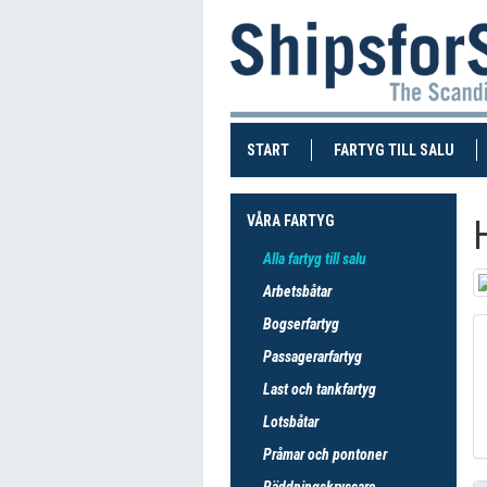
(CURRENT)
(CUR
START
FARTYG TILL SALU
VÅRA FARTYG
Alla fartyg till salu
Arbetsbåtar
Bogserfartyg
Passagerarfartyg
Last och tankfartyg
Lotsbåtar
Pråmar och pontoner
Räddningskryssare