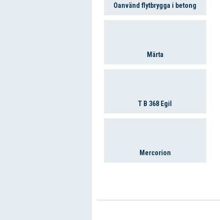
Oanvänd flytbrygga i betong
Märta
T B 368 Egil
Mercorion