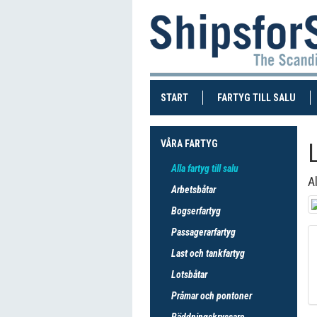
(CURRENT)
(CUR
START
FARTYG TILL SALU
VÅRA FARTYG
Alla fartyg till salu
A
Arbetsbåtar
Bogserfartyg
Passagerarfartyg
Last och tankfartyg
Lotsbåtar
Pråmar och pontoner
Räddningskryssare