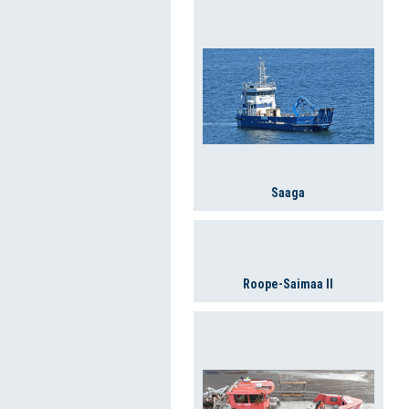
Saaga
Roope-Saimaa II