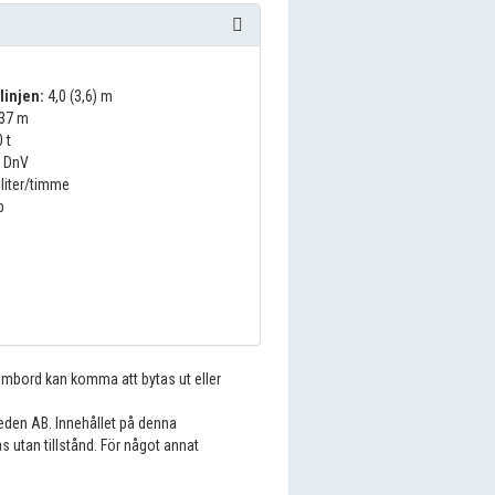
linjen:
4,0 (3,6) m
37 m
 t
:
DnV
liter/timme
p
 ombord kan komma att bytas ut eller
eden AB. Innehållet på denna
s utan tillstånd. För något annat