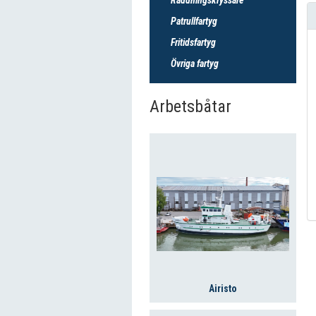
Patrullfartyg
Fritidsfartyg
Övriga fartyg
Arbetsbåtar
Airisto