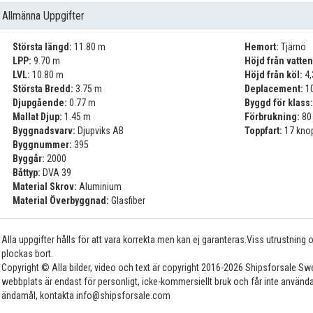
Allmänna Uppgifter
Största längd:
11.80 m
Hemort:
Tjärnö
LPP:
9.70 m
Höjd från vatten
LVL:
10.80 m
Höjd från köl:
4,
Största Bredd:
3.75 m
Deplacement:
10
Djupgående:
0.77 m
Byggd för klass
Mallat Djup:
1.45 m
Förbrukning:
80 
Byggnadsvarv:
Djupviks AB
Toppfart:
17 kno
Byggnummer:
395
Byggår:
2000
Båttyp:
DVA 39
Material Skrov:
Aluminium
Material Överbyggnad:
Glasfiber
Alla uppgifter hålls för att vara korrekta men kan ej garanteras.Viss utrustning
plockas bort.
Copyright © Alla bilder, video och text är copyright 2016-2026 Shipsforsale Sw
webbplats är endast för personligt, icke-kommersiellt bruk och får inte använda
ändamål, kontakta info@shipsforsale.com