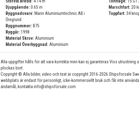
Största Bredd:
4.14 m
Tonnage:
15 GT 
Djupgående:
0.65 m
Marschfart:
20 k
Byggnadsvarv:
Marin Aluminiumtechnic AB i
Toppfart:
34 kno
Öregrund
Byggnummer:
B75
Byggår:
1998
Material Skrov:
Aluminium
Material Överbyggnad:
Aluminium
Alla uppgifter hålls för att vara korrekta men kan ej garanteras.Viss utrustning
plockas bort.
Copyright © Alla bilder, video och text är copyright 2016-2026 Shipsforsale Sw
webbplats är endast för personligt, icke-kommersiellt bruk och får inte använda
ändamål, kontakta info@shipsforsale.com