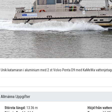
Unik katamaran i aluminium med 2 st Volvo Penta D9 med KaMeWa vattenjetag
Allmänna Uppgifter
Största längd:
13.36 m
Höjd från vatten