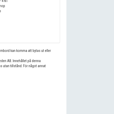
/ 4 NT
nop
p
 ombord kan komma att bytas ut eller
eden AB. Innehållet på denna
s utan tillstånd. För något annat