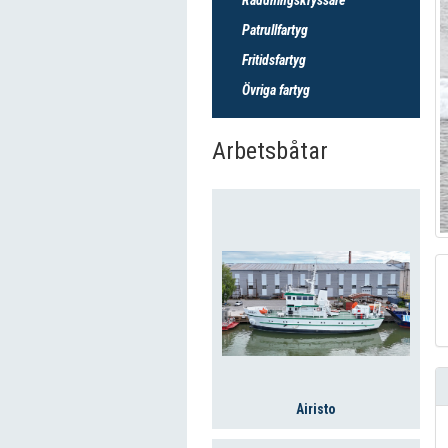
Patrullfartyg
Fritidsfartyg
Övriga fartyg
Arbetsbåtar
Airisto