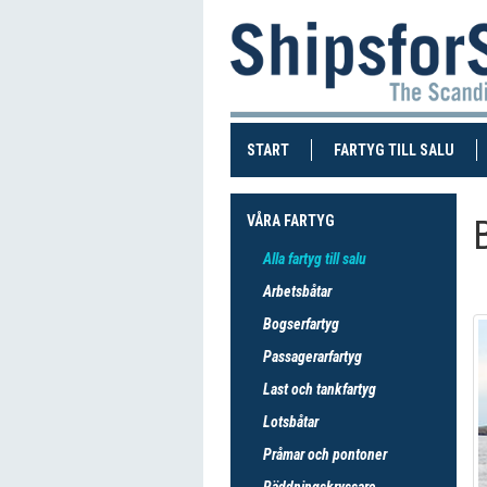
(CURRENT)
(CUR
START
FARTYG TILL SALU
VÅRA FARTYG
Alla fartyg till salu
Arbetsbåtar
Bogserfartyg
Passagerarfartyg
Last och tankfartyg
Lotsbåtar
Pråmar och pontoner
Räddningskryssare