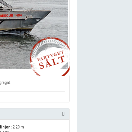
gregat.
linjen:
2.20 m