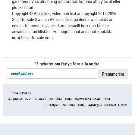
garanteras.Viss utrustning ombord kan komma att bytas ut eller
plockas bort.
Copyright © Alla bilder, video och text är copyright 2016-2026
Shipsforsale Sweden AB. Innehållet på denna webbplats är
endast för personligt, icke-kommersiellt bruk och får inte
användas utan tillstånd. För något annat ändamål, kontakta
info@shipsforsale.com
Få nyheter om fartyg före alla andra.
Cookie Policy
+46 (0)8-641 96 71
|
INFO@SHIPSFORSALE.COM
|
WWW.SHIPSFORSALE.COM
JOHAN@SHIPSFORSALE.COM
|
PATRIK@SHIPSFORSALE.COM