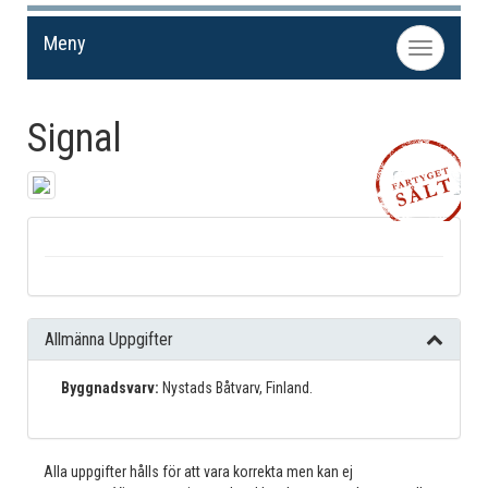
Meny
Toggle
navigation
Signal
Dela!
Allmänna Uppgifter
Byggnadsvarv:
Nystads Båtvarv, Finland.
Alla uppgifter hålls för att vara korrekta men kan ej