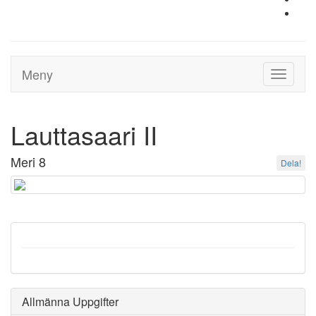
Meny
Toggle
navigati
Lauttasaari II
Meri 8
Dela!
Allmänna Uppgifter