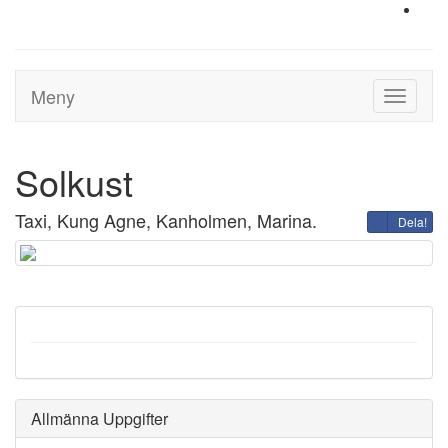
Meny
Toggle
navigati
Solkust
Taxi, Kung Agne, Kanholmen, Marina.
Dela!
Allmänna Uppgifter