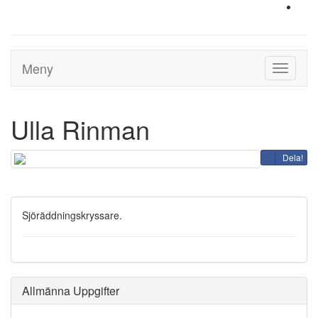
Meny
Toggle
navigati
Ulla Rinman
Dela!
Sjöräddningskryssare.
Allmänna Uppgifter