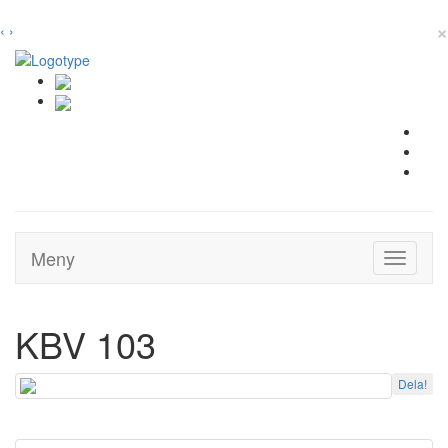
×
‹
›
Meny
Toggle
navigati
KBV 103
Dela!