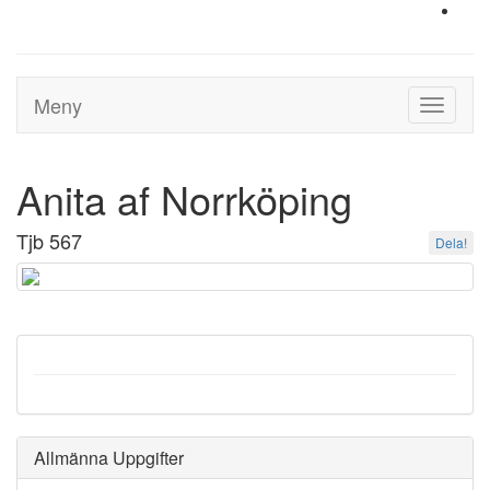
Meny
Toggle
navigati
Anita af Norrköping
Tjb 567
Dela!
Allmänna Uppgifter