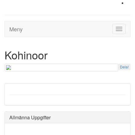
Meny
Toggle
navigati
Kohinoor
Dela!
Allmänna Uppgifter