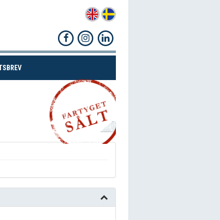
(CURRENT)
TSBREV
Dela!