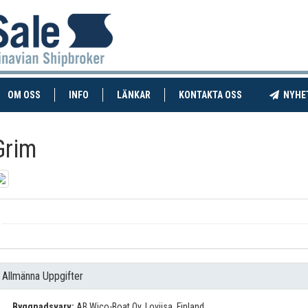
RENT)
(CURRENT)
OM OSS
INFO
LÄNKAR
KONTAKTA OSS
NYHE
Grim
Allmänna Uppgifter
Byggnadsvarv:
AB Wico-Boat Oy, Loviisa, Finland.