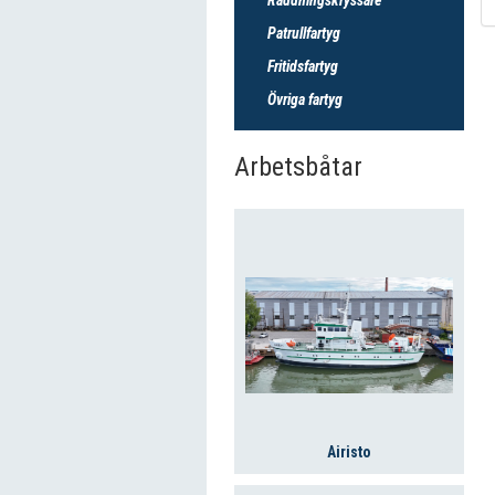
Patrullfartyg
Fritidsfartyg
Övriga fartyg
Arbetsbåtar
Airisto