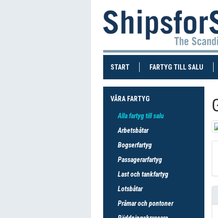
(CURRENT)
(CUR
START
FARTYG TILL SALU
VÅRA FARTYG
Alla fartyg till salu
Arbetsbåtar
Bogserfartyg
Passagerarfartyg
Last och tankfartyg
Lotsbåtar
Pråmar och pontoner
Räddningskryssare