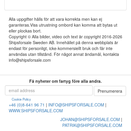
Alla uppgifter hålls för att vara korrekta men kan ej
garanteras.Viss utrustning ombord kan komma att bytas ut
eller plockas bort.
Copyright © Alla bilder, video och text är copyright 2016-2026
Shipsforsale Sweden AB. Innehållet på denna webbplats är
endast för personligt, icke-kommersiellt bruk och får inte
användas utan tillstånd. För något annat ändamål, kontakta
info@shipsforsale.com
Få nyheter om fartyg före alla andra.
Cookie Policy
+46 (0)8-641 96 71
|
INFO@SHIPSFORSALE.COM
|
WWW.SHIPSFORSALE.COM
JOHAN@SHIPSFORSALE.COM
|
PATRIK@SHIPSFORSALE.COM