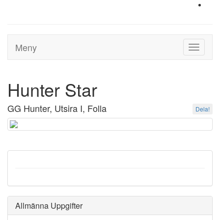
Meny
Toggle
navigati
Hunter Star
GG Hunter, Utsira I, Folla
Dela!
Allmänna Uppgifter