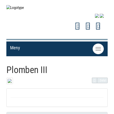
Meny
Toggle
navigation
Plomben III
Dela!