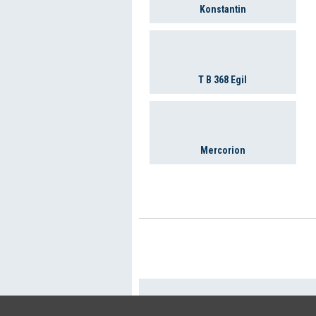
Konstantin
T B 368 Egil
Mercorion
+46 (0)8-641 96 
Cookie Policy