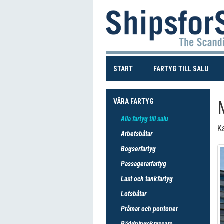
(CURRENT)
(CUR
START
FARTYG TILL SALU
VÅRA FARTYG
Alla fartyg till salu
Ka
Arbetsbåtar
Bogserfartyg
Passagerarfartyg
Last och tankfartyg
Lotsbåtar
Pråmar och pontoner
Räddningskryssare