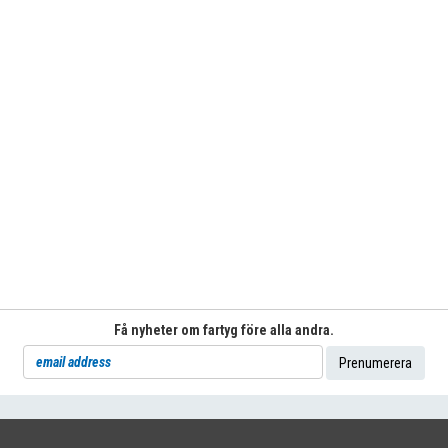
Få nyheter om fartyg före alla andra.
71
|
INFO@SHIPSFORSALE.COM
|
WWW.SHIPSFORSALE.COM
JOHAN@