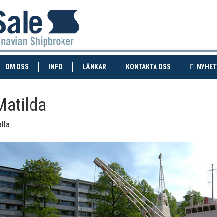
RENT)
(CURRENT)
OM OSS
INFO
LÄNKAR
KONTAKTA OSS
NYHET
Matilda
lla