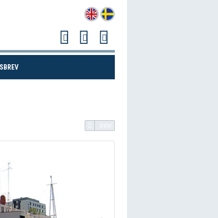
(CURRENT)
SBREV
Dela!