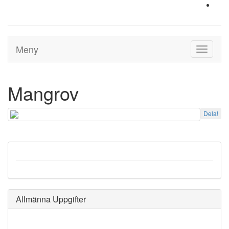
Meny
Toggle
navigati
Mangrov
Dela!
Allmänna Uppgifter