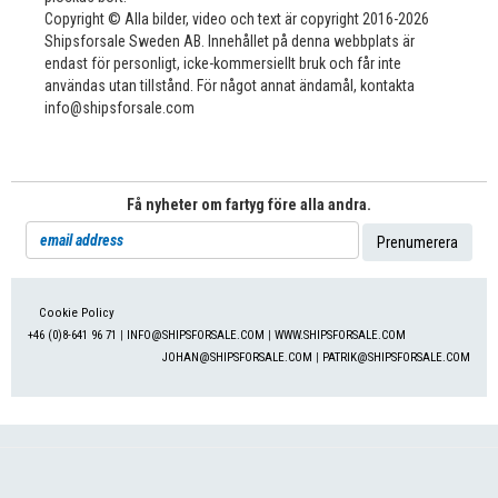
Copyright © Alla bilder, video och text är copyright 2016-2026
Shipsforsale Sweden AB. Innehållet på denna webbplats är
endast för personligt, icke-kommersiellt bruk och får inte
användas utan tillstånd. För något annat ändamål, kontakta
info@shipsforsale.com
Få nyheter om fartyg före alla andra.
Cookie Policy
+46 (0)8-641 96 71
|
INFO@SHIPSFORSALE.COM
|
WWW.SHIPSFORSALE.COM
JOHAN@SHIPSFORSALE.COM
|
PATRIK@SHIPSFORSALE.COM