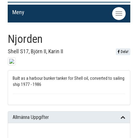
Meny
Toggle
navigation
Njorden
Shell S17, Björn II, Karin II
Dela!
Built as a harbour bunker tanker for Shell oil, converted to sailing
ship 1977 - 1986
Allmänna Uppgifter