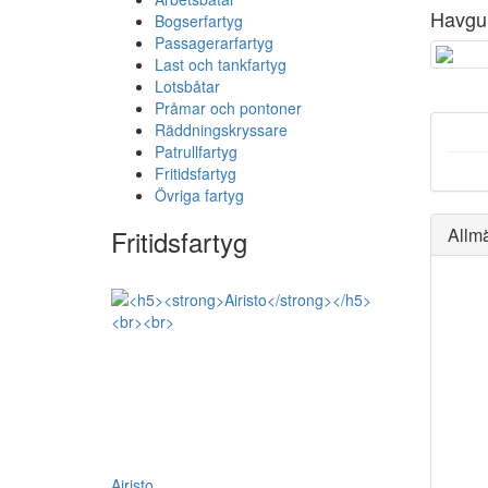
Havgu
Bogserfartyg
Passagerarfartyg
Last och tankfartyg
Lotsbåtar
Pråmar och pontoner
Räddningskryssare
Patrullfartyg
Fritidsfartyg
Övriga fartyg
Fritidsfartyg
Allm
Airisto