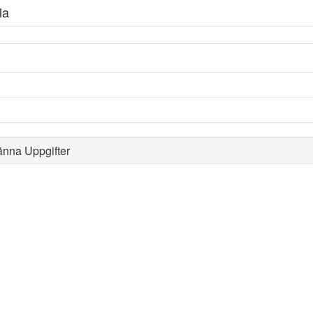
la
änna Uppgifter