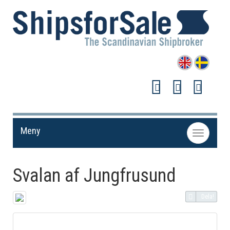
Meny
Toggle
navigation
Svalan af Jungfrusund
Dela!