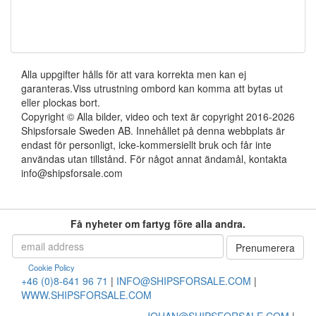
Alla uppgifter hålls för att vara korrekta men kan ej
garanteras.Viss utrustning ombord kan komma att bytas ut
eller plockas bort.
Copyright © Alla bilder, video och text är copyright 2016-2026
Shipsforsale Sweden AB. Innehållet på denna webbplats är
endast för personligt, icke-kommersiellt bruk och får inte
användas utan tillstånd. För något annat ändamål, kontakta
info@shipsforsale.com
Få nyheter om fartyg före alla andra.
Cookie Policy
+46 (0)8-641 96 71
|
INFO@SHIPSFORSALE.COM
|
WWW.SHIPSFORSALE.COM
JOHAN@SHIPSFORSALE.COM
|