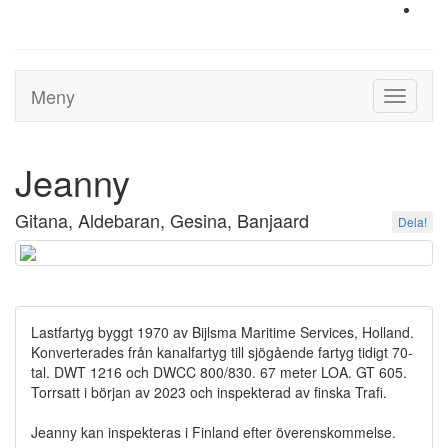
Meny
Toggle
navigati
Jeanny
Gitana, Aldebaran, Gesina, Banjaard
Dela!
Lastfartyg byggt 1970 av Bijlsma Maritime Services, Holland.
Konverterades från kanalfartyg till sjögående fartyg tidigt 70-
tal. DWT 1216 och DWCC 800/830. 67 meter LOA. GT 605.
Torrsatt i början av 2023 och inspekterad av finska Trafi.
Jeanny kan inspekteras i Finland efter överenskommelse.