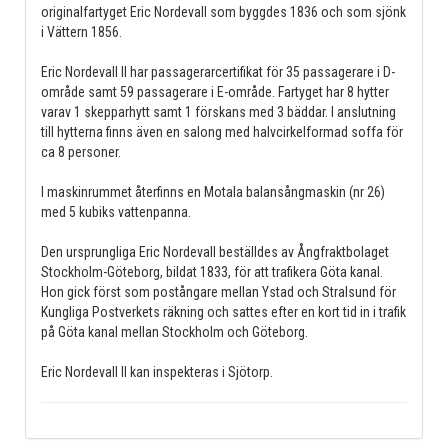
originalfartyget Eric Nordevall som byggdes 1836 och som sjönk
i Vättern 1856.
Eric Nordevall II har passagerarcertifikat för 35 passagerare i D-
område samt 59 passagerare i E-område. Fartyget har 8 hytter
varav 1 skepparhytt samt 1 förskans med 3 bäddar. I anslutning
till hytterna finns även en salong med halvcirkelformad soffa för
ca 8 personer.
I maskinrummet återfinns en Motala balansångmaskin (nr 26)
med 5 kubiks vattenpanna.
Den ursprungliga Eric Nordevall beställdes av Ångfraktbolaget
Stockholm-Göteborg, bildat 1833, för att trafikera Göta kanal.
Hon gick först som postångare mellan Ystad och Stralsund för
Kungliga Postverkets räkning och sattes efter en kort tid in i trafik
på Göta kanal mellan Stockholm och Göteborg.
Eric Nordevall II kan inspekteras i Sjötorp.