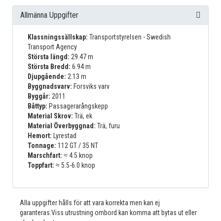
Allmänna Uppgifter
Klassningssällskap:
Transportstyrelsen - Swedish
Transport Agency
Största längd:
29.47 m
Största Bredd:
6.94 m
Djupgående:
2.13 m
Byggnadsvarv:
Forsviks varv
Byggår:
2011
Båttyp:
Passagerarångskepp
Material Skrov:
Trä, ek
Material Överbyggnad:
Trä, furu
Hemort:
Lyrestad
Tonnage:
112 GT / 35 NT
Marschfart:
≈ 4.5 knop
Toppfart:
≈ 5.5-6.0 knop
Alla uppgifter hålls för att vara korrekta men kan ej
garanteras.Viss utrustning ombord kan komma att bytas ut eller