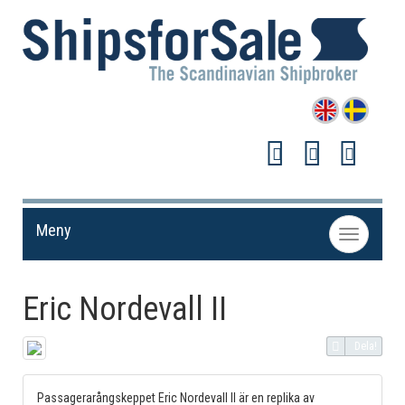
Meny
Toggle
navigation
Eric Nordevall II
Dela!
Passagerarångskeppet Eric Nordevall II är en replika av