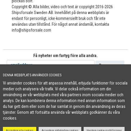
plockas bort.
Copyright © Alla bilder, video och text är copyright 2016-2026
Shipsforsale Sweden AB. Innehållet på denna webbplats är
endast för personligt, icke-kommersiellt bruk och får inte
användas utan tillstånd. För något annat ändamål, kontakta
info@shipsforsale.com
Få nyheter om fartyg före alla andra.
DENNA WEBBPLATS ANVÄNDER COOKIES
Vi använder cookies för att anpassa innehåll, erbjuda funktioner för sociala
Cookie Policy
medier och analysera vår trafik. Vi delar också information om din
+46 (0)8-641 96 71
|
INFO@SHIPSFORSALE.COM
|
WWW.SHIPSFORSALE.COM
användning av vår webbplats med våra partners inom sociala medier och
JOHAN@SHIPSFORSALE.COM
|
PATRIK@SHIPSFORSALE.COM
analys. De kan kombinera denna information med annan information som
du har gett dem eller som de har samlat in genom din användning av deras
tjänster. Genom att fortsätta använda vår webbplats godkänner du våra
cookies.
Acceptera alla cookies
Acceptera nödvändiga cookies
Hantera cookie-inställningar