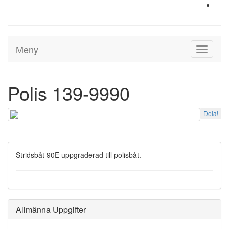
Meny
Toggle
navigati
Polis 139-9990
Dela!
Stridsbåt 90E uppgraderad till polisbåt.
Allmänna Uppgifter