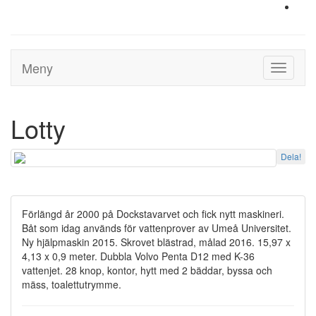
Meny
Toggle
navigati
Lotty
Dela!
Förlängd år 2000 på Dockstavarvet och fick nytt maskineri.
Båt som idag används för vattenprover av Umeå Universitet.
Ny hjälpmaskin 2015. Skrovet blästrad, målad 2016. 15,97 x
4,13 x 0,9 meter. Dubbla Volvo Penta D12 med K-36
vattenjet. 28 knop, kontor, hytt med 2 bäddar, byssa och
mäss, toalettutrymme.