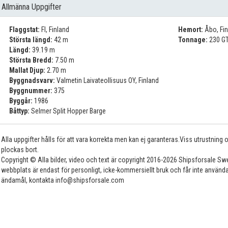
Allmänna Uppgifter
Flaggstat:
FI, Finland
Hemort:
Åbo, Fin
Största längd:
42 m
Tonnage:
230 GT
Längd:
39.19 m
Största Bredd:
7.50 m
Mallat Djup:
2.70 m
Byggnadsvarv:
Valmetin Laivateollisuus OY, Finland
Byggnummer:
375
Byggår:
1986
Båttyp:
Selmer Split Hopper Barge
Alla uppgifter hålls för att vara korrekta men kan ej garanteras.Viss utrustning
plockas bort.
Copyright © Alla bilder, video och text är copyright 2016-2026 Shipsforsale Sw
webbplats är endast för personligt, icke-kommersiellt bruk och får inte använda
ändamål, kontakta info@shipsforsale.com