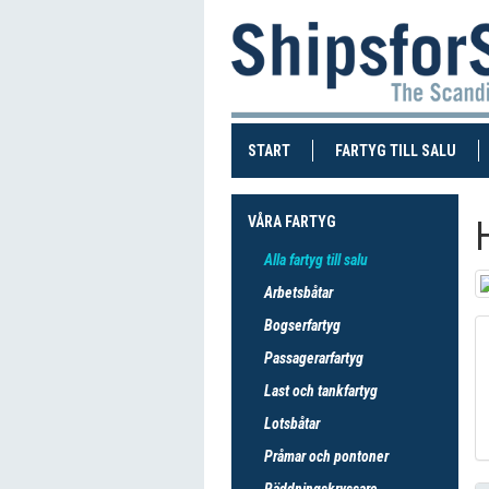
(CURRENT)
(CUR
START
FARTYG TILL SALU
VÅRA FARTYG
Alla fartyg till salu
Arbetsbåtar
Bogserfartyg
Passagerarfartyg
Last och tankfartyg
Lotsbåtar
Pråmar och pontoner
Räddningskryssare