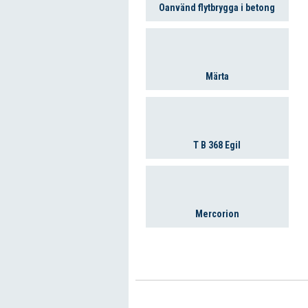
Oanvänd flytbrygga i betong
Märta
T B 368 Egil
Mercorion