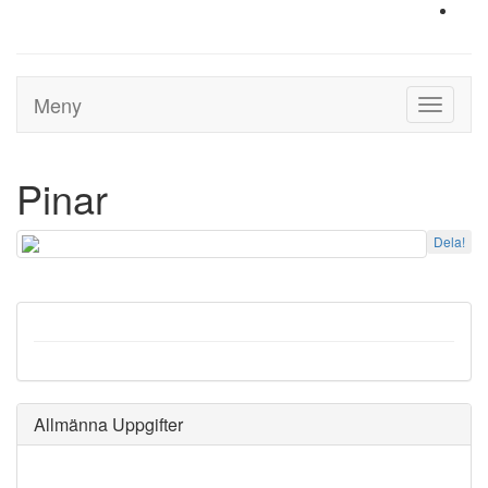
Meny
Toggle
navigati
Pinar
Dela!
Allmänna Uppgifter