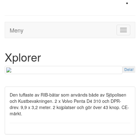
Meny
Toggle
navigati
Xplorer
Dela!
Den tuffaste av RIB-båtar som används både av Sjöpolisen
och Kustbevakningen. 2 x Volvo Penta D4 310 och DPR-
drev. 9,9 x 3,2 meter. 2 kojplatser och gör över 43 knop. CE-
märkt.