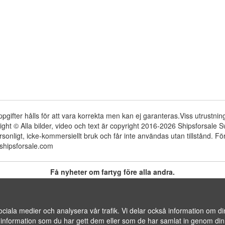
ppgifter hålls för att vara korrekta men kan ej garanteras.Viss utrustni
ight © Alla bilder, video och text är copyright 2016-2026 Shipsforsale
rsonligt, icke-kommersiellt bruk och får inte användas utan tillstånd. 
shipsforsale.com
Få nyheter om fartyg före alla andra.
INFO@SHIPSFORSALE.COM
|
JOHAN@SHI
 sociala medier och analysera vår trafik. Vi delar också information om
LE.COM
formation som du har gett dem eller som de har samlat in genom din 