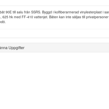
båt 90E till salu från SSRS. Byggd i kolfiberarmerad vinylesterplast i 
, 625 hk med FF-410 vattenjet. Båten kan inte säljas till privatperson
ndö.
änna Uppgifter