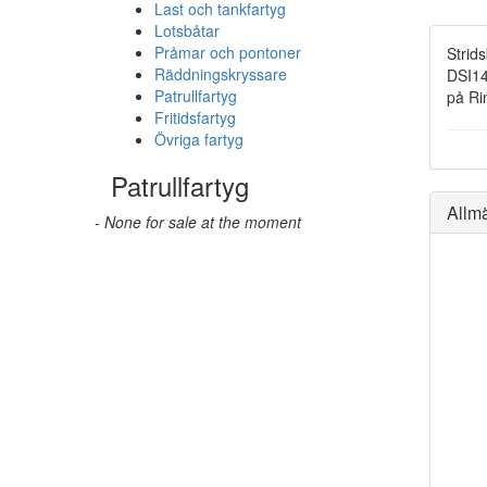
Last och tankfartyg
Lotsbåtar
Pråmar och pontoner
Strids
Räddningskryssare
DSI14
Patrullfartyg
på Ri
Fritidsfartyg
Övriga fartyg
Patrullfartyg
Allm
- None for sale at the moment