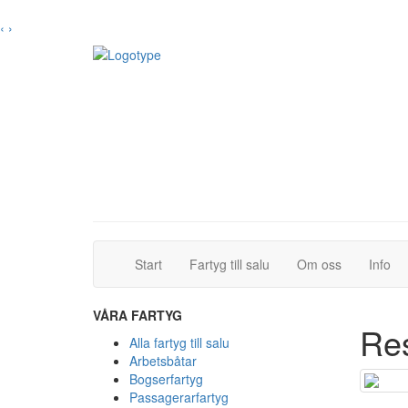
‹
›
(current)
(current)
Start
Fartyg till salu
Om oss
Info
VÅRA FARTYG
Re
Alla fartyg till salu
Arbetsbåtar
Bogserfartyg
Passagerarfartyg