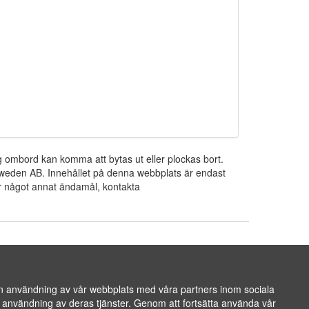
ng ombord kan komma att bytas ut eller plockas bort.
 Sweden AB. Innehållet på denna webbplats är endast
För något annat ändamål, kontakta
PSFORSALE.COM
|
PATRIK@SHIPSFORSALE.COM
 din användning av vår webbplats med våra partners inom sociala
användning av deras tjänster. Genom att fortsätta använda vår