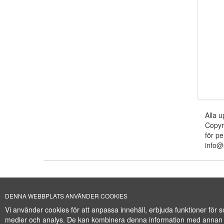
Alla u
Copyr
för pe
info@
DENNA WEBBPLATS ANVÄNDER COOKIES
+46 (0)8-641 96 71
|
Cookie Policy
Vi använder cookies för att anpassa innehåll, erbjuda funktioner för
WWW.SHIPSFORSA
medier och analys. De kan kombinera denna information med annan in